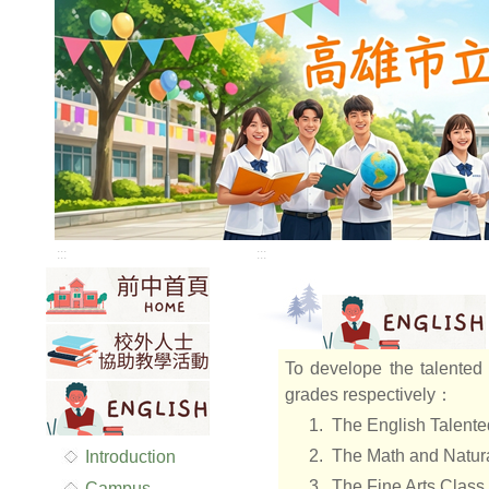
:::
:::
To develope the talented 
grades respectively：
1.
The English Talente
2.
The Math and Natur
Introduction
3.
The Fine Arts Class
Campus