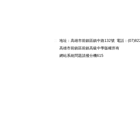
:::
地址：高雄市前鎮區鎮中路132號 電話：(07)82268
高雄市前鎮區前鎮高級中學版權所有
網站系統問題請撥分機615