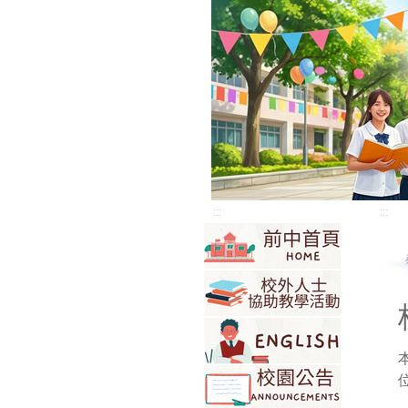
:::
:::