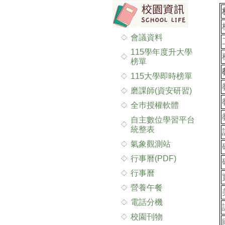
會議資料
115學年度升大學
榜單
115大學即時榜單
磨課師(資安研習)
全巿授權軟體
自主數位學習平台
統整表
氣象觀測站
行事曆(PDF)
行事曆
營養午餐
電話分機
校園刊物