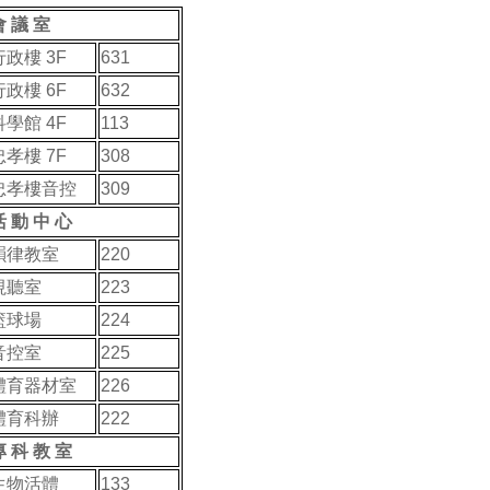
會 議 室
行政樓 3F
631
行政樓 6F
632
科學館 4F
113
忠孝樓 7F
308
忠孝樓音控
309
活 動 中 心
韻律教室
220
視聽室
223
籃球場
224
音控室
225
體育器材室
226
體育科辦
222
專 科 教 室
生物活體
133