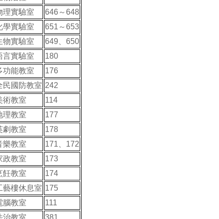
物理實驗室
646～648
化學實驗室
651～653
生物實驗室
649、650
語言實驗室
180
多功能教室
176
全民國防教室
242
美術教室
114
地理教室
177
英劇教室
178
音樂教室
171、172
家政教室
173
烹飪教室
174
工藝樓休息室
175
電腦教室
111
法治教室
381