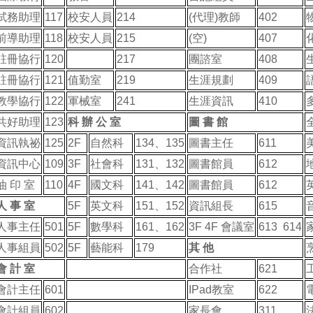
試務助理
117
校安人員
214
(代理)教師
402
前導助理
118
校安人員
215
(空)
407
註冊協行
120
217
團諮室
408
註冊協行
121
值勤室
219
生涯規劃
409
教學協行
122
軍械室
241
生涯資訊
410
共好助理
123
科 辦 公 室
圖 書 館
資訊執祕
125
2F
自然科
134、135
圖書主任
611
資訊中心
109
3F
社會科
131、132
圖書館員
612
油 印 室
110
4F
國文科
141、142
圖書館員
612
人 事 室
5F
英文科
151、152
資訊組長
615
人事主任
501
5F
數學科
161、162
3F 4F 會議室
613 614
人事組員
502
5F
藝能科
179
其 他
會 計 室
合作社
621
會計主任
601
IPad教室
622
會計組員
602
家長會
311