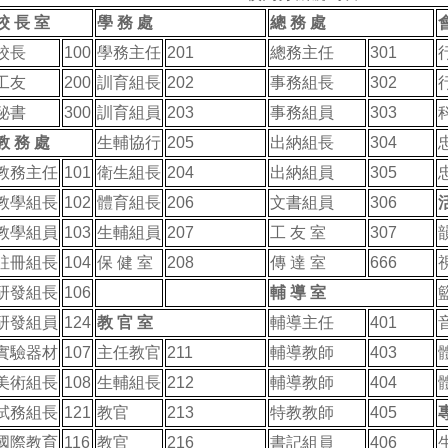
校 長 室
學 務 處
總 務 處
校長
100
學務主任
201
總務主任
301
工友
200
訓育組長
202
事務組長
302
秘書
300
訓育組員
203
事務組員
303
教 務 處
生輔協行
205
出納組長
304
教務主任
101
衛生組長
204
出納組員
305
教學組長
102
體育組長
206
文書組員
306
教學組員
103
生輔組員
207
工 友 室
307
註冊組長
104
保 健 室
208
傳 達 室
666
研發組長
106
輔 導 室
研發組員
124
教 官 室
輔導主任
401
實驗器材
107
主任教官
211
輔導教師
403
美術組長
108
生輔組長
212
輔導教師
404
試務組長
121
教官
213
特教教師
405
國際教育
116
教官
216
書記組員
406