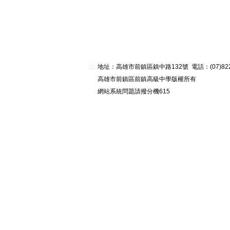
:::
地址：高雄市前鎮區鎮中路132號 電話：(07)82268
高雄市前鎮區前鎮高級中學版權所有
網站系統問題請撥分機615