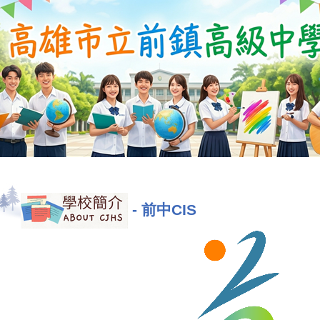
-
前中CIS