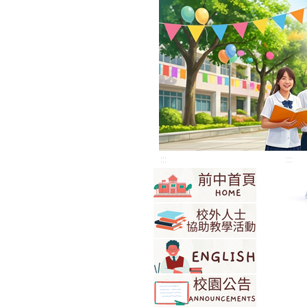
:::
:::