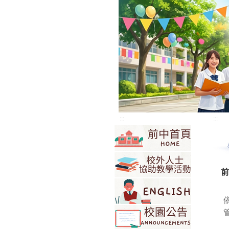
:::
:::
前