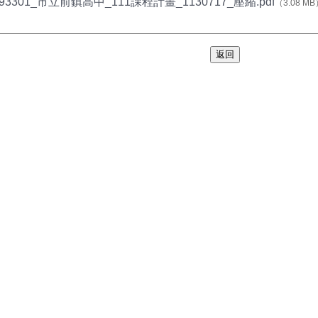
593301_市立前鎮高中_111課程計畫_1130717_壓縮.pdf
（3.08 M
返回