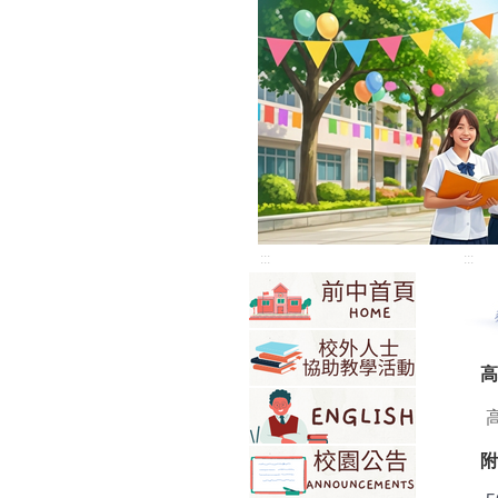
:::
:::
高
附