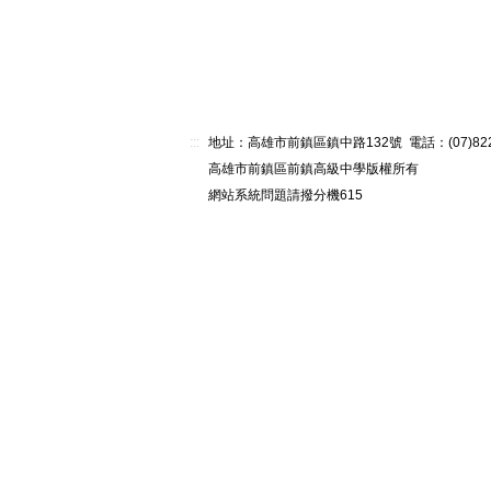
:::
地址：高雄市前鎮區鎮中路132號 電話：(07)82268
高雄市前鎮區前鎮高級中學版權所有
網站系統問題請撥分機615