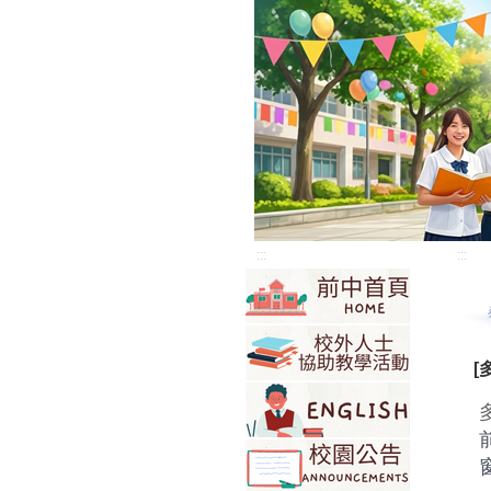
:::
:::
[