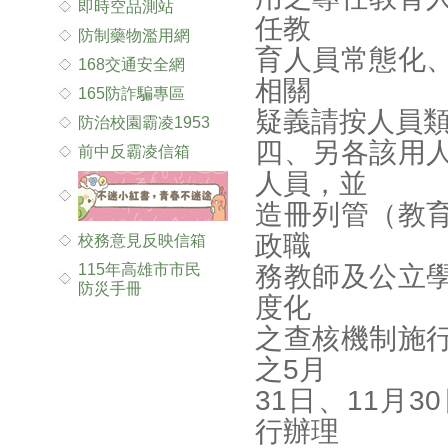
即時空品測站
任教
防制藥物濫用網
育人員常態化
168交通安全網
相關
165防詐騙專區
疑義請按人員
防治校園霸凌1953
四、另各該用
前中反霸凌信箱
人員，並
造冊列管（教
政職
校務意見反映信箱
115年高雄市市民
務教師及公立
防災手冊
度化
之查核機制施
之5月
31日、11月
行辦理