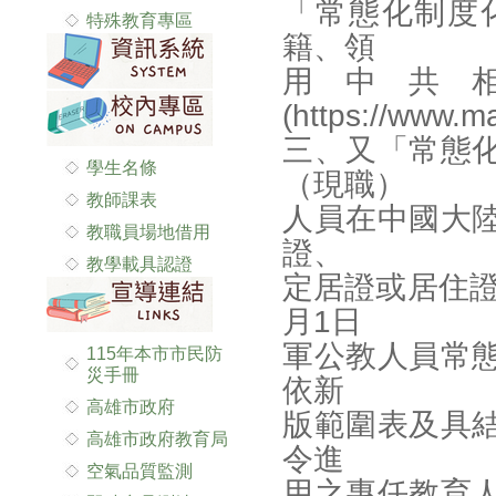
「常態化制度
特殊教育專區
籍、領
用中共
(https://www.m
三、又「常態
學生名條
（現職）
教師課表
人員在中國大
教職員場地借用
證、
教學載具認證
定居證或居住證
月1日
軍公教人員常
115年本市市民防
災手冊
依新
高雄市政府
版範圍表及具
高雄市政府教育局
令進
空氣品質監測
用之專任教育