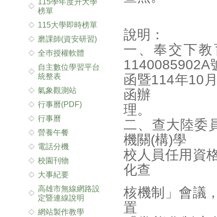
115學年度升大學
榜單
115大學即時榜單
說明：
磨課師(資安研習)
一、奉交下教育
全巿授權軟體
1140085902A
自主數位學習平台
統整表
函暨114年10月
氣象觀測站
函辦
行事曆(PDF)
理。
行事曆
二、查大陸委員
營養午餐
機關(構)學
電話分機
校人員任用資
校園刊物
化查
大事紀要
高雄市無線網路設
核機制」會議
定暨連線說明
置
網站製作教學