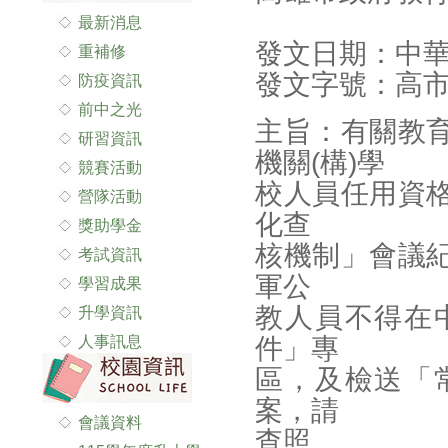
最新消息
發文日期：中華
重補修
發文字號：高市教
防疫資訊
前中之光
主旨：有關教
研習資訊
機關(構)學
競賽活動
校人員任用資
營隊活動
化查
獎助學金
核機制」會議
考試資訊
軍公
學習成果
教人員不得在
升學資訊
人事訊息
件」專
區，及檢送「
案，請
會議資料
查照。