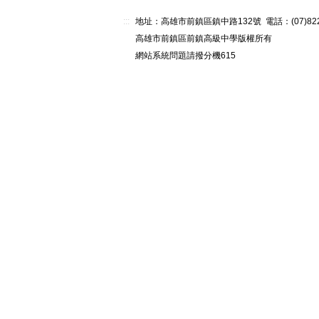
:::
地址：高雄市前鎮區鎮中路132號 電話：(07)82268
高雄市前鎮區前鎮高級中學版權所有
網站系統問題請撥分機615