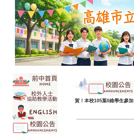
:::
:::
賀！本校105葉0維學生參