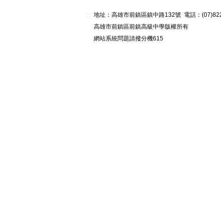
:::
地址：高雄市前鎮區鎮中路132號 電話：(07)82268
高雄市前鎮區前鎮高級中學版權所有
網站系統問題請撥分機615