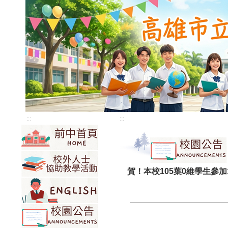
:::
:::
賀！本校105葉0維學生參