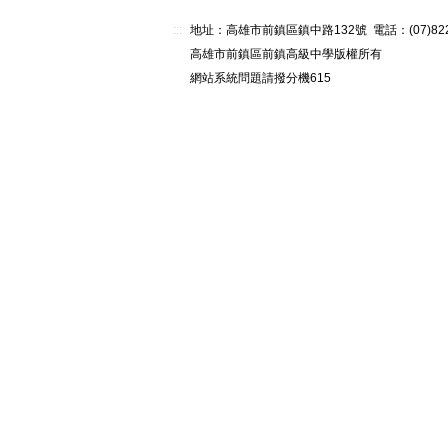
:::
地址：高雄市前鎮區鎮中路132號 電話：(07)82268
高雄市前鎮區前鎮高級中學版權所有
網站系統問題請撥分機615