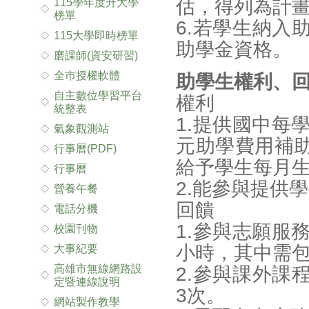
估，得列為計
115學年度升大學
榜單
6.若學生納入
115大學即時榜單
助學金資格。
磨課師(資安研習)
全巿授權軟體
助學生權利、
自主數位學習平台
權利
統整表
1.提供國中每學
氣象觀測站
元助學費用補
行事曆(PDF)
給予學生每月生
行事曆
2.能參與提供
營養午餐
回饋
電話分機
1.參與志願服
校園刊物
小時，其中需包
大事紀要
高雄市無線網路設
2.參與課外課
定暨連線說明
3次。
網站製作教學