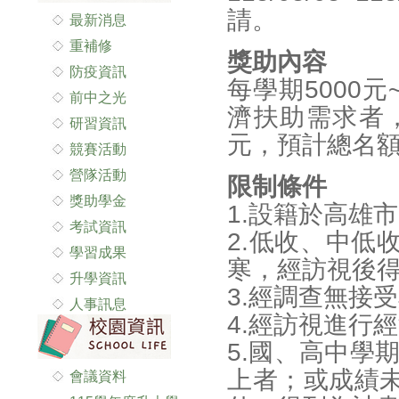
請。
最新消息
重補修
獎助內容
防疫資訊
每學期5000
前中之光
濟扶助需求者，
研習資訊
元，預計總名額
競賽活動
營隊活動
限制條件
獎助學金
1.設籍於高雄
考試資訊
2.低收、中低
學習成果
寒，經訪視後
升學資訊
3.經調查無接
人事訊息
4.經訪視進行
5.國、高中學
上者；或成績
會議資料