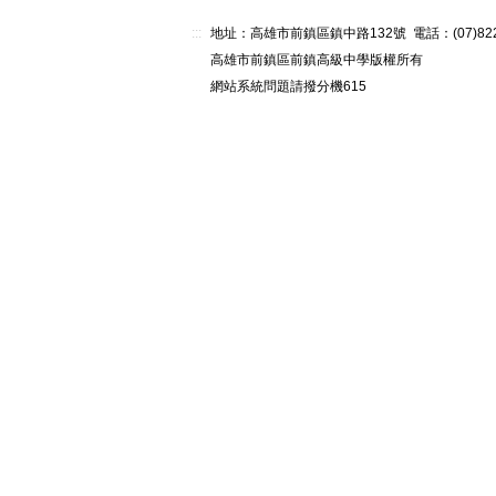
:::
地址：高雄市前鎮區鎮中路132號 電話：(07)82268
高雄市前鎮區前鎮高級中學版權所有
網站系統問題請撥分機615