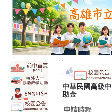
:::
:::
中華民國高級中
助金
申請時程