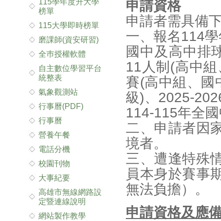
115學年度升大學
申請資格
榜單
申請者需具備
115大學即時榜單
一、報名114
磨課師(資安研習)
國中及高中排球
全巿授權軟體
11人制(高中
自主數位學習平台
統整表
賽(高中組、國
氣象觀測站
級)、2025-
行事曆(PDF)
114-115
行事曆
二、申請者因
營養午餐
境者。
電話分機
三、遭逢特殊
校園刊物
員本身於賽事
大事紀要
無法負擔）。
高雄市無線網路設
定暨連線說明
申請資格及應
網站製作教學