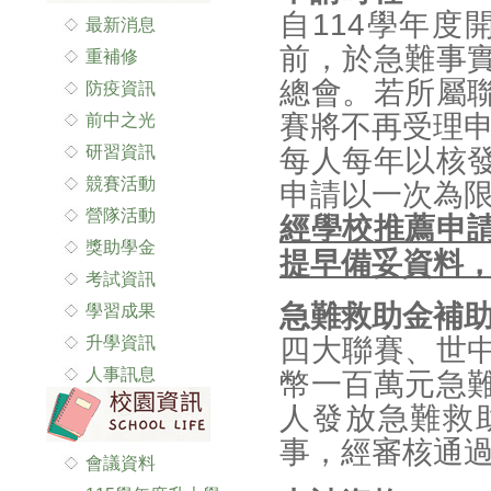
自114學年度
最新消息
前，於急難事
重補修
總會。若所屬
防疫資訊
賽將不再受理
前中之光
研習資訊
每人每年以核
競賽活動
申請以一次為
營隊活動
經學校推薦申
獎助學金
提早備妥資料
考試資訊
急難救助金補
學習成果
升學資訊
四大聯賽、世
人事訊息
幣一百萬元急
人發放急難救
事，經審核通
會議資料