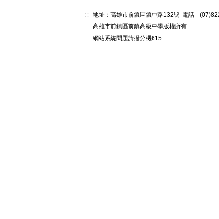
:::
地址：高雄市前鎮區鎮中路132號 電話：(07)82268
高雄市前鎮區前鎮高級中學版權所有
網站系統問題請撥分機615