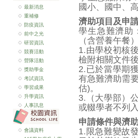
國小、國中、高
最新消息
重補修
濟助項目及申
防疫資訊
學生急難濟助
前中之光
（含營養午餐
研習資訊
1.由學校初核
競賽活動
檢附相關文件
營隊活動
2.已於當學期
獎助學金
有急難濟助需要
考試資訊
估)。
學習成果
3.（大學部）
升學資訊
人事訊息
或輟學者不列
申請條件與濟
1.限急難變故
會議資料