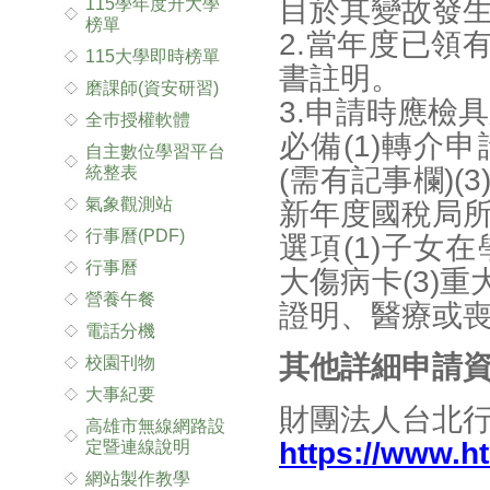
目於其變故發
115學年度升大學
榜單
2.當年度已領
115大學即時榜單
書註明。
磨課師(資安研習)
3.申請時應檢
全巿授權軟體
必備(1)轉介
自主數位學習平台
統整表
(需有記事欄)
氣象觀測站
新年度國稅局
行事曆(PDF)
選項(1)子女
行事曆
大傷病卡(3)
營養午餐
證明、醫療或
電話分機
其他詳細申請
校園刊物
大事紀要
財團法人台北
高雄市無線網路設
https://www.ht
定暨連線說明
網站製作教學