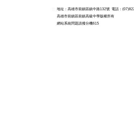
:::
地址：高雄市前鎮區鎮中路132號 電話：(07)82268
高雄市前鎮區前鎮高級中學版權所有
網站系統問題請撥分機615