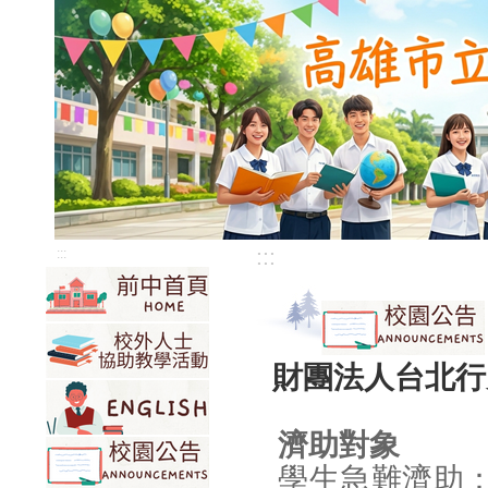
:::
:::
財團法人台北行
濟助對象
學生急難濟助