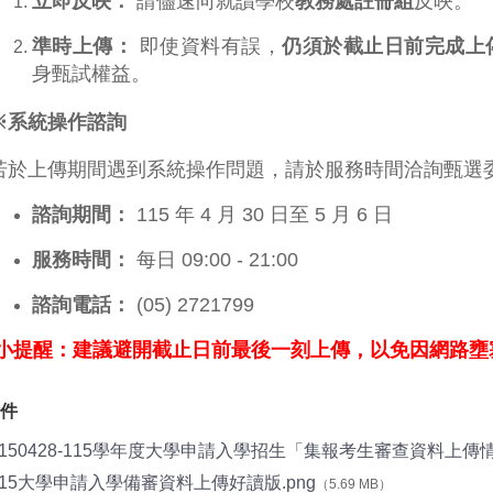
立即反映：
請儘速向就讀學校
教務處註冊組
反映。
準時上傳：
即使資料有誤，
仍須於截止日前完成上
身甄試權益。
※系統操作諮詢
若於上傳期間遇到系統操作問題，請於服務時間洽詢甄選
諮詢期間：
115 年 4 月 30 日至 5 月 6 日
服務時間：
每日 09:00 - 21:00
諮詢電話：
(05) 2721799
小提醒：建議避開截止日前最後一刻上傳，以免因網路壅
件
1150428-115學年度大學申請入學招生「集報考生審查資料上傳情
115大學申請入學備審資料上傳好讀版.png
（5.69 MB）