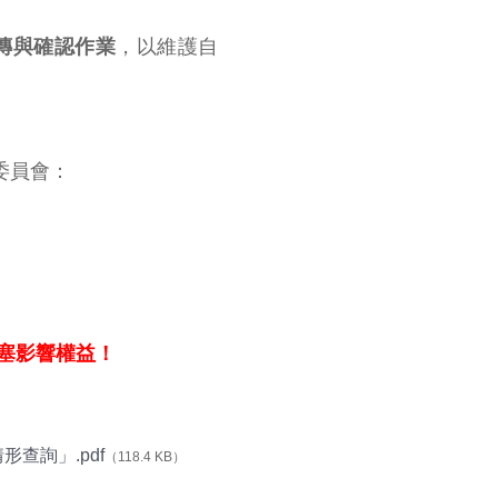
傳與確認作業
，以維護自
委員會：
塞影響權益！
形查詢」.pdf
（118.4 KB）