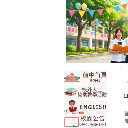
:::
:::
1