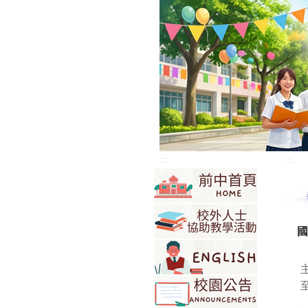
:::
:::
國