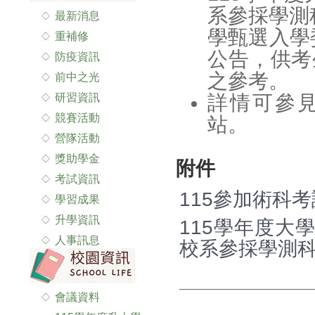
系參採學測
最新消息
學甄選入學委員會
重補修
公告，供考
防疫資訊
之參考。
前中之光
研習資訊
詳情可參見
競賽活動
站。
營隊活動
獎助學金
附件
考試資訊
115參加術科考
學習成果
升學資訊
115學年度大
人事訊息
校系參採學測科
會議資料