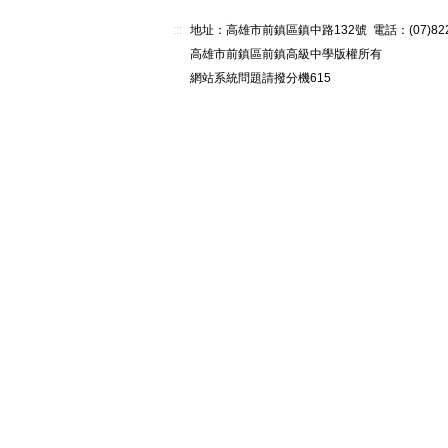
:::
地址：高雄市前鎮區鎮中路132號 電話：(07)82268
高雄市前鎮區前鎮高級中學版權所有
網站系統問題請撥分機615