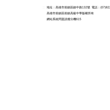
:::
地址：高雄市前鎮區鎮中路132號 電話：(07)82268
高雄市前鎮區前鎮高級中學版權所有
網站系統問題請撥分機615