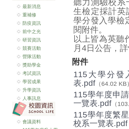
聽力測驗校系
最新消息
生檢定採計英
重補修
學分發入學檢
防疫資訊
閱附件。
前中之光
以上皆為英聽
研習資訊
月4日公告，
競賽活動
營隊活動
附件
獎助學金
115大學分
考試資訊
表.pdf
學習成果
（64.02 KB
升學資訊
115學年度申
人事訊息
一覽表.pdf
（103
115學年度繁
校系一覽表.pdf
會議資料