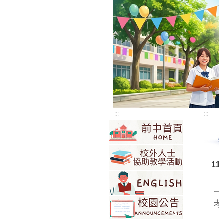
:::
:::
1