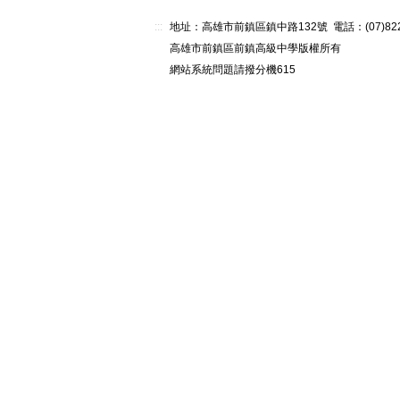
:::
地址：高雄市前鎮區鎮中路132號 電話：(07)82268
高雄市前鎮區前鎮高級中學版權所有
網站系統問題請撥分機615