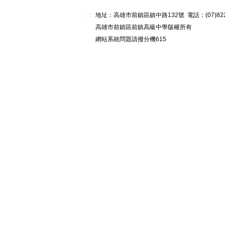
:::
地址：高雄市前鎮區鎮中路132號 電話：(07)82268
高雄市前鎮區前鎮高級中學版權所有
網站系統問題請撥分機615