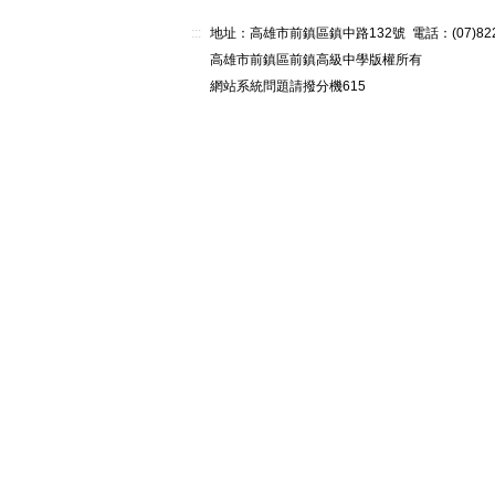
:::
地址：高雄市前鎮區鎮中路132號 電話：(07)82268
高雄市前鎮區前鎮高級中學版權所有
網站系統問題請撥分機615