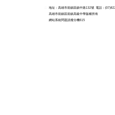
:::
地址：高雄市前鎮區鎮中路132號 電話：(07)82268
高雄市前鎮區前鎮高級中學版權所有
網站系統問題請撥分機615