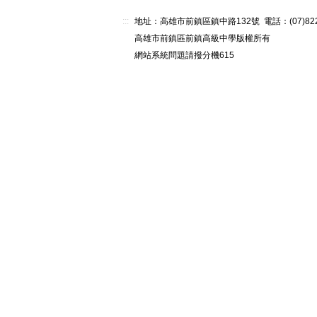
:::
地址：高雄市前鎮區鎮中路132號 電話：(07)82268
高雄市前鎮區前鎮高級中學版權所有
網站系統問題請撥分機615