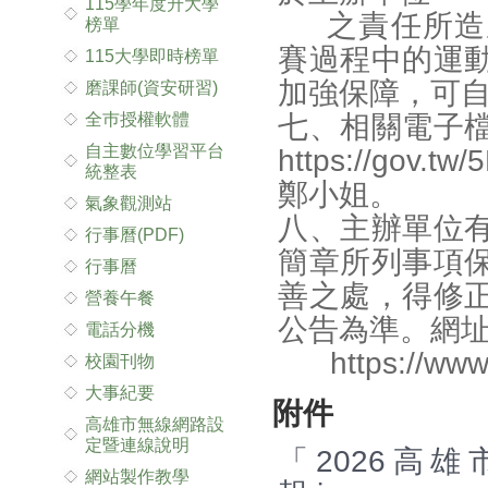
115學年度升大學
之責任所造成
榜單
賽過程中的運
115大學即時榜單
加強保障，可
磨課師(資安研習)
全巿授權軟體
七、相關電子
自主數位學習平台
https://gov
統整表
鄭小姐。
氣象觀測站
八、主辦單位
行事曆(PDF)
簡章所列事項
行事曆
善之處，得修
營養午餐
公告為準。網
電話分機
https://www.
校園刊物
大事紀要
附件
高雄市無線網路設
定暨連線說明
「2026高
網站製作教學