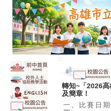
:::
:::
轉知~「202
及簡章！
一、比賽日期