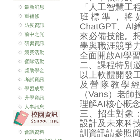
『人工智慧工
最新消息
班標準，將如
重補修
ChatGPT、
防疫資訊
來必備技能。想
前中之光
研習資訊
學與職涯競爭
競賽活動
全面開啟AI學
營隊活動
二、課程特別邀
獎助學金
以上軟體開發
考試資訊
及營隊教學
學習成果
（Vans）老
升學資訊
理解AI核心概
人事訊息
三、招生對象
設計及未來科
訓資訊請參照
會議資料