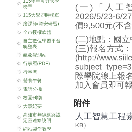
115學年度升大學
(一)「人
榜單
2026/5/23-
115大學即時榜單
價9,500元(不
磨課師(資安研習)
全巿授權軟體
(二)地點：國
自主數位學習平台
統整表
(三)報名方式
氣象觀測站
(http://www.sii
行事曆(PDF)
subject_t
行事曆
際學院線上報
營養午餐
加入會員即可
電話分機
校園刊物
附件
大事紀要
人工智慧工程素
高雄市無線網路設
定暨連線說明
KB）
網站製作教學