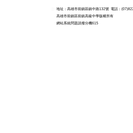
:::
地址：高雄市前鎮區鎮中路132號 電話：(07)82268
高雄市前鎮區前鎮高級中學版權所有
網站系統問題請撥分機615