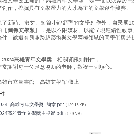
高雄文學館主辦的「高雄青年文學獎」是一個以鼓勵於高
年創作，
挖掘具有文學潛力的人才為主的文學創作競賽。
除了新詩、散文、短篇小說類型的文學創作外，自民國10
的【
圖像文學類
】，是以不限媒材、
以能呈現連續性敘事
條件，歡迎有興趣跨越
藝術與文學兩種領域的同學們勇於
「
2024高雄青年文學獎
」相關資訊如附件，
非常謝謝每一位願意協助的老師，敬祝一切順心。
高雄市立圖書館 高雄文學館 敬上
件
2024_高雄青年文學獎_簡章.pdf
（139.15 KB）
2024高雄青年文學獎主視覺.pdf
（6.49 MB）