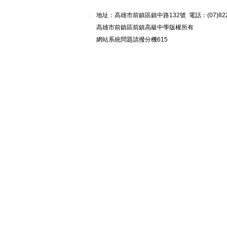
:::
地址：高雄市前鎮區鎮中路132號 電話：(07)82268
高雄市前鎮區前鎮高級中學版權所有
網站系統問題請撥分機615