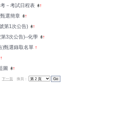
補考－考試日程表
↑
理甄選簡章
↑
3號第1次公告)
↑
第3次公告)--化學
↑
告)甄選錄取名單
↑
↑
市藍圖
↑
）
下一頁
換頁：