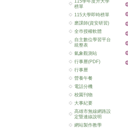
115學年度升大學
榜單
115大學即時榜單
磨課師(資安研習)
全巿授權軟體
自主數位學習平台
統整表
氣象觀測站
行事曆(PDF)
行事曆
營養午餐
電話分機
校園刊物
大事紀要
高雄市無線網路設
定暨連線說明
網站製作教學