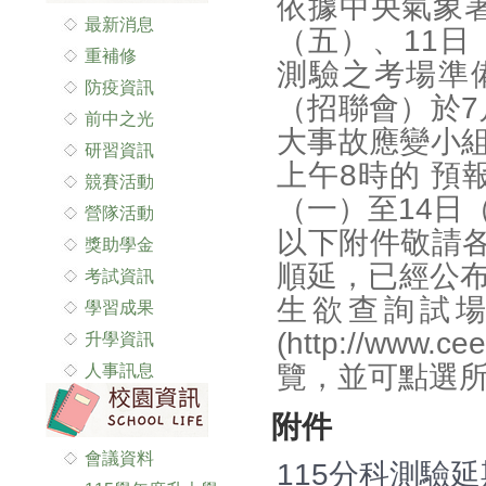
依據中央氣象署
最新消息
（五）、11日
重補修
測驗之考場準
防疫資訊
（招聯會）於7
前中之光
大事故應變小組
研習資訊
上午8時的 預
競賽活動
（一）至14日
營隊活動
以下附件敬請
獎助學金
順延，已經公布
考試資訊
生欲查詢試
學習成果
(http://ww
升學資訊
覽，並可點選
人事訊息
附件
會議資料
115分科測驗延