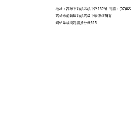
:::
地址：高雄市前鎮區鎮中路132號 電話：(07)82268
高雄市前鎮區前鎮高級中學版權所有
網站系統問題請撥分機615