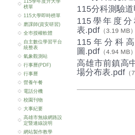
115學年度升大學
榜單
115分科測驗道
115大學即時榜單
115學年度
磨課師(資安研習)
表.pdf
（3.19 MB
全巿授權軟體
115年分
自主數位學習平台
統整表
圖.pdf
（4.94 MB
氣象觀測站
高雄市前鎮高中
行事曆(PDF)
場分布表.pdf
（7
行事曆
營養午餐
電話分機
校園刊物
大事紀要
高雄市無線網路設
定暨連線說明
網站製作教學