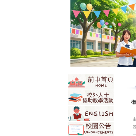
:::
:::
衛