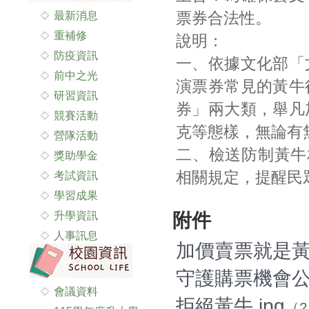
最新消息
票券合法性。
重補修
說明：
防疫資訊
一、依據文化部「
前中之光
演票券常見的黃牛
研習資訊
券」兩大類，舉凡
競賽活動
克等態樣，無論有
營隊活動
二、檢送防制黃牛
獎助學金
相關規定，提醒民
考試資訊
學習成果
升學資訊
附件
人事訊息
加價賣票就是黃牛
守護購票機會公平
會議資料
拒絕黃牛.jpg
（2