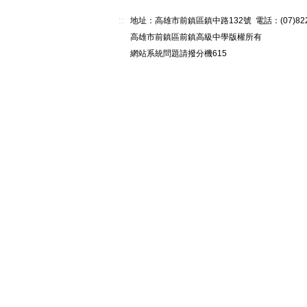
:::
地址：高雄市前鎮區鎮中路132號 電話：(07)82268
高雄市前鎮區前鎮高級中學版權所有
網站系統問題請撥分機615