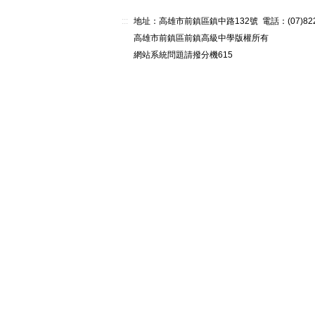
:::
地址：高雄市前鎮區鎮中路132號 電話：(07)82268
高雄市前鎮區前鎮高級中學版權所有
網站系統問題請撥分機615