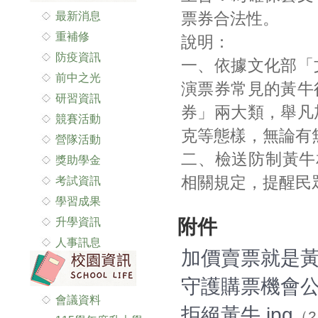
最新消息
票券合法性。
重補修
說明：
防疫資訊
一、依據文化部「
前中之光
演票券常見的黃牛
研習資訊
券」兩大類，舉凡
競賽活動
克等態樣，無論有
營隊活動
二、檢送防制黃牛
獎助學金
相關規定，提醒民
考試資訊
學習成果
升學資訊
附件
人事訊息
加價賣票就是黃牛
守護購票機會公平
會議資料
拒絕黃牛.jpg
（2