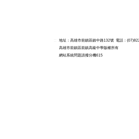
:::
地址：高雄市前鎮區鎮中路132號 電話：(07)82268
高雄市前鎮區前鎮高級中學版權所有
網站系統問題請撥分機615