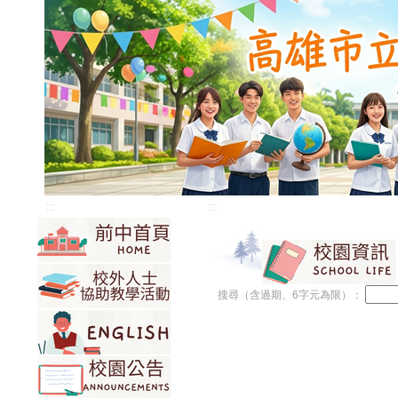
:::
:::
搜尋（含過期、6字元為限）：