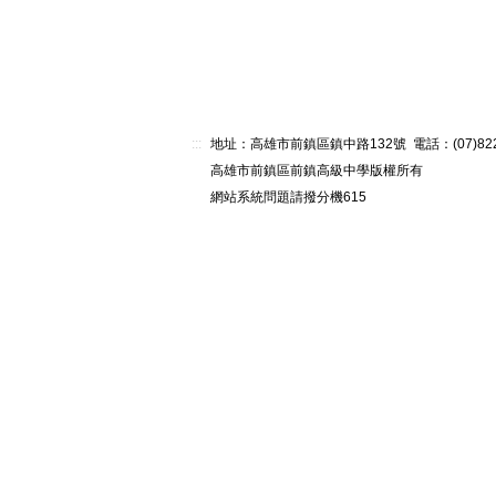
:::
地址：高雄市前鎮區鎮中路132號 電話：(07)82268
高雄市前鎮區前鎮高級中學版權所有
網站系統問題請撥分機615